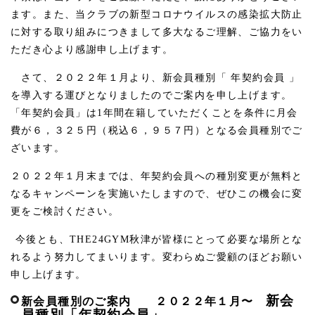
ます。また、当クラブの新型コロナウイルスの感染拡大防止
に対する取り組みにつきまして多大なるご理解、ご協力をい
ただき心より感謝申し上げます。
さて、２０２２年１月より、新会員種別「 年契約会員 」
を導入する運びとなりましたのでご案内を申し上げます。
「年契約会員」は
1
年間在籍していただくことを条件に月会
費が６，３２５円（税込６，９５７円）となる会員種別でご
ざいます。
２０２２年１月末までは、年契約会員への種別変更が無料と
なるキャンペーンを実施いたしますので、ぜひこの機会に変
更をご検討ください。
今後とも、
THE24GYM
秋津が皆様にとって必要な場所とな
れるよう努力してまいります。変わらぬご愛顧のほどお願い
申し上げます。
新会
新会員種別のご案内 ２０２２年１月〜
員種別「年契約会員」