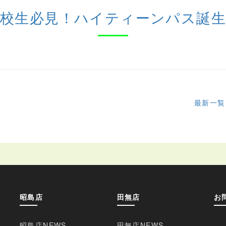
高校生必見！ハイティーンパス誕生
最新一覧
昭島店
田無店
お
昭島店NEWS
田無店NEWS