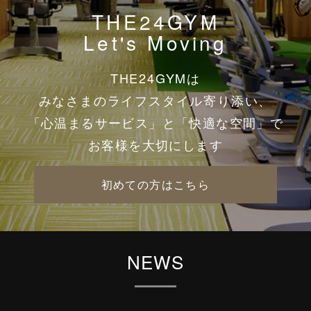
THE24GYM
Let's Moving
THE24GYMは
みなさまのライフスタイル寄り添い、
「心温まるサービス」と「快適な空間」で
お客様を大切にします
初めての方はこちら
NEWS